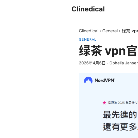
Clinedical
Clinedical
›
General
›
绿茶 v
GENERAL
绿茶 vp
2026年4月6日
·
Ophelia Janse