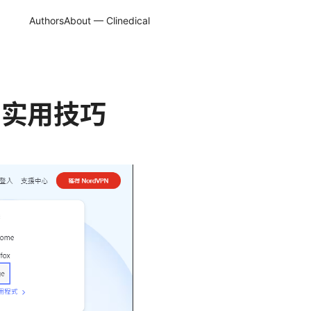
Authors
About — Clinedical
与实用技巧