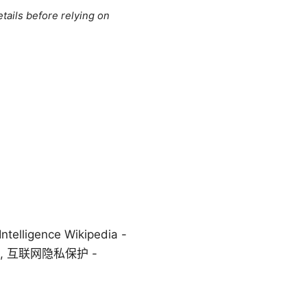
tails before relying on
ligence Wikipedia -
ls.org, 互联网隐私保护 -
。