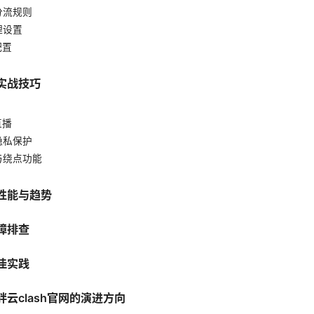
分流规则
理设置
配置
实战技巧
直播
隐私保护
问与绕点功能
性能与趋势
障排查
佳实践
云clash官网的演进方向