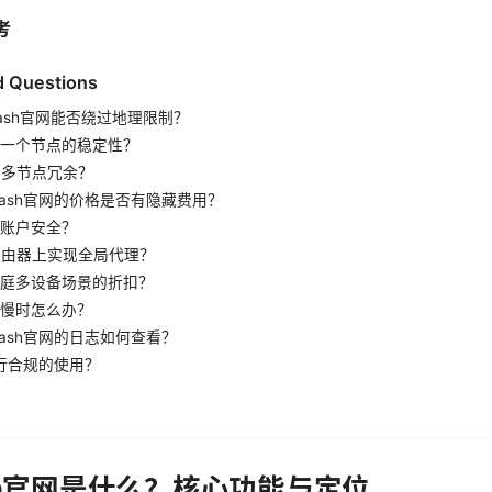
考
d Questions
lash官网能否绕过地理限制？
估一个节点的稳定性？
要多节点冗余？
lash官网的价格是否有隐藏费用？
护账户安全？
路由器上实现全局代理？
家庭多设备场景的折扣？
接慢时怎么办？
lash官网的日志如何查看？
行合规的使用？
sh官网是什么？核心功能与定位