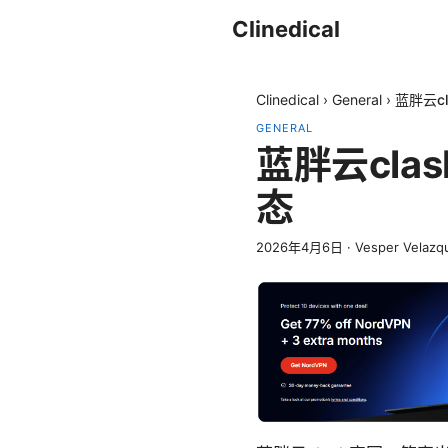
Clinedical
Clinedical
›
General
›
蓝胖云c
GENERAL
蓝胖云cl
态
2026年4月6日
·
Vesper Velazq