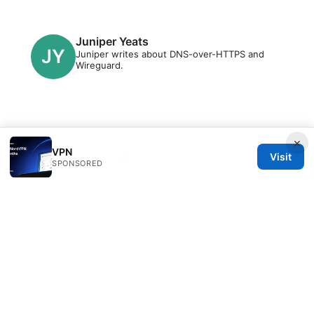
Juniper Yeats
Juniper writes about DNS-over-HTTPS and
Wireguard.
×
VPN
Visit
© 2026 Clinedical. All rights reserved.
SPONSORED
Clinedical Studio LLC
1 St Paul's Churchyard
London, England, EC1A 1BB
GB
info@clinedical.com
+44 20 7244 1144
About
Privacy Policy
Terms of Use