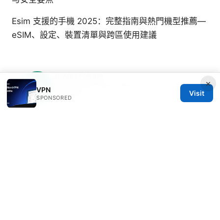
Esim 支援的手機 2025：完整指南與熱門機型推薦—
eSIM、設定、裝置清單與跨區使用建議
Juniper Yeats
×
Juniper writes about DNS-over-HTTPS and
VPN
Wireguard.
Visit
SPONSORED
© 2026 Clinedical. All rights reserved.
Clinedical Studio LLC
1 St Paul's Churchyard
London, England, EC1A 1BB