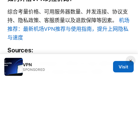
综合考量价格、可用服务器数量、并发连接、协议支
持、隐私政策、客服质量以及退款保障等因素。
机场
推荐：最新机场VPN推荐与使用指南，提升上网隐私
与速度
Sources:
×
How to use nordvpn in china on your iphone or
VPN
Visit
SPONSORED
ipad: Easy, Up-to-Date Guide for 2026
Hoe je een gratis proefversie van expressvpn
krijgt de eenvoudigste hack
Pcがスリープするとvpnが切れる？接続を維持する
解 - スリープ時のVPN再接続対策、
Windows/macOS/ルーター設定、プロトコル選択と
自動再接続の実践ガイド