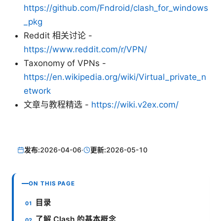
https://github.com/Fndroid/clash_for_windows
_pkg
Reddit 相关讨论 -
https://www.reddit.com/r/VPN/
Taxonomy of VPNs -
https://en.wikipedia.org/wiki/Virtual_private_n
etwork
文章与教程精选 -
https://wiki.v2ex.com/
发布:
2026-04-06
·
更新:
2026-05-10
ON THIS PAGE
目录
了解 Clash 的基本概念