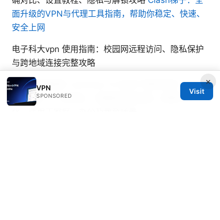
面升级的VPN与代理工具指南，帮助你稳定、快速、
安全上网
电子科大vpn 使用指南：校园网远程访问、隐私保护
与跨地域连接完整攻略
×
【保姆级教程】windows 10 如何下载和安装
VPN
Visit
SPONSORED
nordvpn？一步到位，完整版安装指南、配置与优
化，适用于家庭、办公及教育场景
科学上网vpn：最全指南，提升上网自由与隐私的实
用技巧
Soren Zatsepin
Soren writes about Wireguard and split
tunneling.