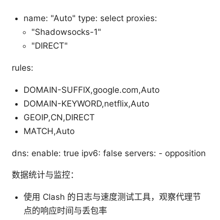
name: "Auto" type: select proxies:
"Shadowsocks-1"
"DIRECT"
rules:
DOMAIN-SUFFIX,google.com,Auto
DOMAIN-KEYWORD,netflix,Auto
GEOIP,CN,DIRECT
MATCH,Auto
dns: enable: true ipv6: false servers: - opposition
数据统计与监控：
使用 Clash 的日志与速度测试工具，观察代理节
点的响应时间与丢包率