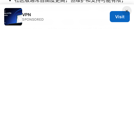
社区版通常自由度更高，但维护和支持可能有限；
商业版可能提供稳定性和技术支持，但需付费。
×
VPN
Visit
SPONSORED
此版本内容旨在提供一个全面、实用且可操作的
Clash官方 指南，帮助你在 VPN/代理领域获得更好
的体验。若你对某一部分想要进一步深入，例如具体
的 YAML 配置示例、某一设备的详细安装步骤，告诉
我你的目标平台和偏好，我可以给你定制化的步骤与
示例配置。
Sources:
Net vpn fast secure vpn proxy 全面指南：在全球范
围内提升速度与隐私的实用方案
Clash官方网站：
VPN 安全、隐私与使用指南（含 Clash 官方资源与
最新数据）
机场vpn：在机场公用Wi-Fi下保护隐私、绕过地域限