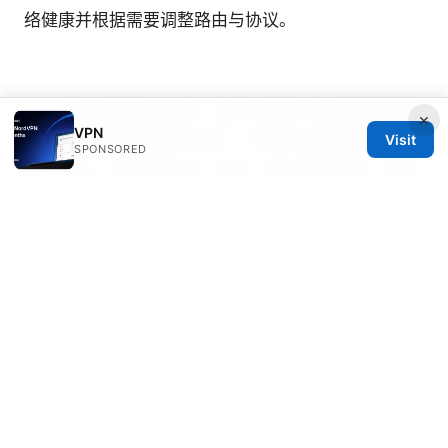
络健康并根据需要调整路由与协议。
Vpn加速器 的正确使用，最核心的是了解你的实际需
×
VPN
求、选择合适的节点与协议、并通过持续测试来保持
Visit
SPONSORED
最佳体验。若你准备深入了解、对比不同方案，欢迎
参考上文提到的要点与实操建议，开启更高效、稳定
且隐私友好的上网之旅。
免费vpn下载：最新、快
速、安全的VPN选择与使用指南
Sources:
What Happens If You Get Banned From A Discord
Server: Consequences, Appeals, and How to
Reenter
What is my private ip address when using