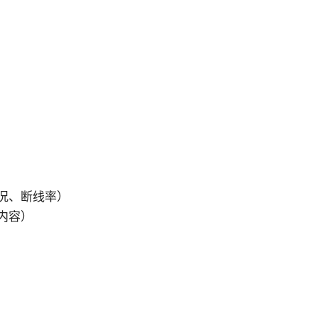
况、断线率）
内容）