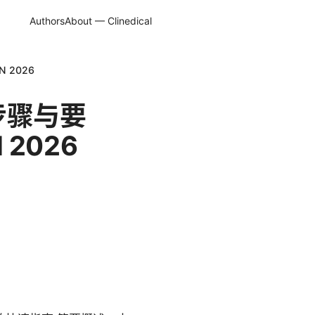
Authors
About — Clinedical
2026
步骤与要
2026