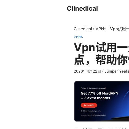
Clinedical
Clinedical
›
VPNs
›
Vpn试用
VPNS
Vpn试用
点，帮助你
2026年4月22日
·
Juniper Yeat