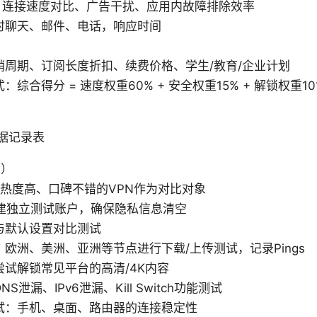
度、连接速度对比、广告干扰、应用内故障排除效率
时聊天、邮件、电话，响应时间
销周期、订阅长度折扣、续费价格、学生/教育/企业计划
综合得分 = 速度权重60% + 安全权重15% + 解锁权重10%
据记录表
骤）
场热度高、口碑不错的VPN作为对比对象
创建独立测试账户，确保隐私信息清空
与默认设置对比测试
欧洲、美洲、亚洲等节点进行下载/上传测试，记录Pings
试解锁常见平台的高清/4K内容
S泄漏、IPv6泄漏、Kill Switch功能测试
试：手机、桌面、路由器的连接稳定性