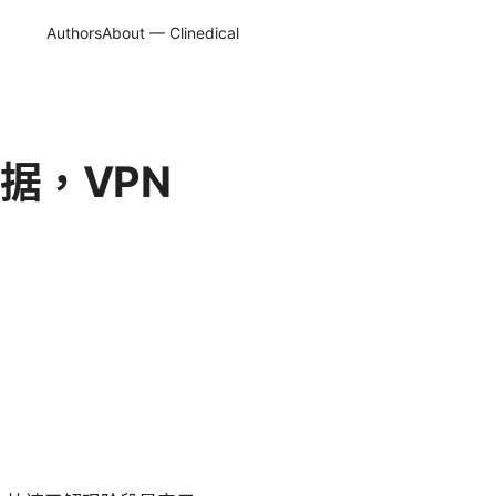
Authors
About — Clinedical
据，VPN