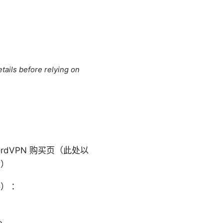
tails before relying on
dVPN 购买页（此处以
N）
接）：