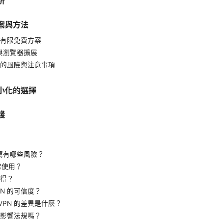
析
案與方法
用與有限免費方案
與瀏覽器擴展
代理的風險與注意事項
小化的選擇
踐
薦有哪些風險？
常使用？
值得？
PN 的可信度？
VPN 的差異是什麼？
 會影響法規嗎？