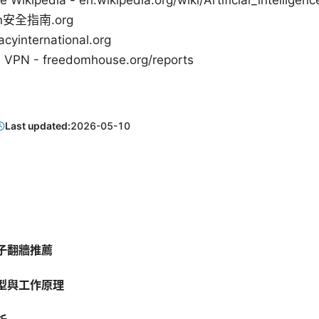
nce Wikipedia - en.wikipedia.org/wiki/Artificial_intelligenc
n安全指南.org
international.org
- freedomhouse.org/reports
Last updated:
2026-05-10
子翻牆推薦
型與工作原理