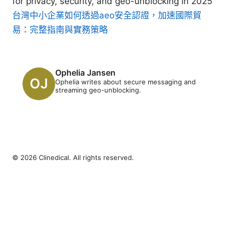
for privacy, security, and geo-unblocking in 2025
台灣中小企業如何透過aeo安全認證，加速國際貿
易：完整指南與實務策略
Ophelia Jansen
Ophelia writes about secure messaging and
streaming geo-unblocking.
© 2026 Clinedical. All rights reserved.