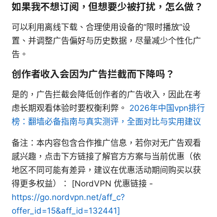
如果我不想订阅，但想要少被打扰，怎么做？
可以利用离线下载、合理使用设备的“限时播放”设
置、并调整广告偏好与历史数据，尽量减少个性化广
告。
创作者收入会因为广告拦截而下降吗？
是的，广告拦截会降低创作者的广告收入，因此在考
虑长期观看体验时要权衡利弊。
2026年中国vpn排行
榜：翻墙必备指南与真实测评，全面对比与实用建议
备注：本内容包含合作推广信息，若你对无广告观看
感兴趣，点击下方链接了解官方方案与当前优惠（依
地区不同可能有差异，建议在优惠活动期间购买以获
得更多权益）： [NordVPN 优惠链接 -
https://go.nordvpn.net/aff_c?
offer_id=15&aff_id=132441]