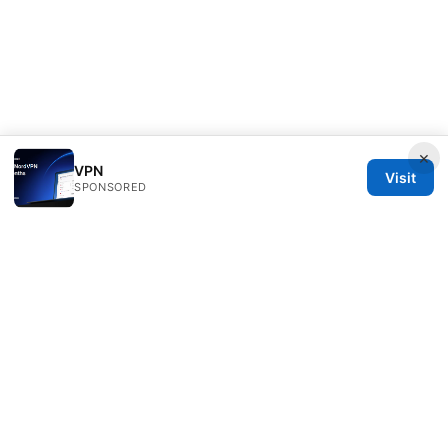
×
VPN
Visit
SPONSORED
Clinedical Studio LLC
1 St Paul's Churchyard
London, England, EC1A 1BB
GB
info@clinedical.com
+44 20 7244 1144
About
Privacy Policy
Terms of Use