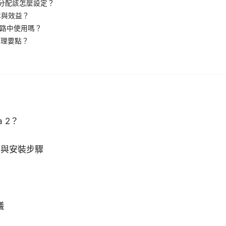
源分配該怎麼設定？
本與效益？
業網路中使用嗎？
管理要點？
a 2？
備
得與安裝步驟
議