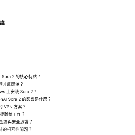
建議
）
AI Sora 2 的核心特點？
硬體才能開始？
ws 上安裝 Sora 2？
penAI Sora 2 的影響是什麼？
的 VPN 方案？
是否支援離線工作？
PI 金鑰與安全憑證？
裝時的相容性問題？