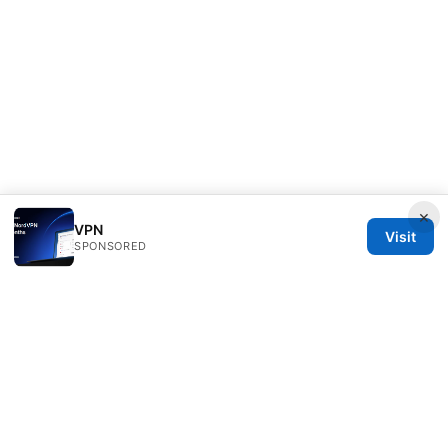
×
VPN
Visit
SPONSORED
Clinedical Studio LLC
1 St Paul's Churchyard
London, England, EC1A 1BB
GB
info@clinedical.com
+44 20 7244 1144
About
Privacy Policy
Terms of Use