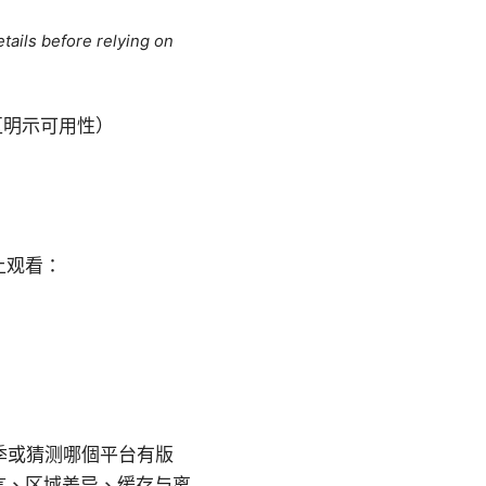
tails before relying on
依地区明示可用性）
上观看：
季或猜测哪個平台有版
言、区域差异、缓存与离