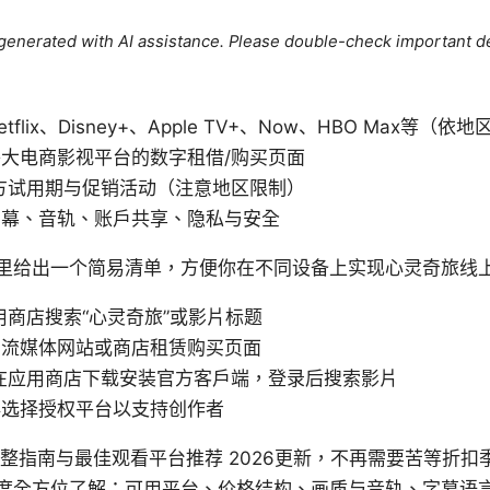
e generated with AI assistance. Please double-check important de
lix、Disney+、Apple TV+、Now、HBO Max等（
大电商影视平台的数字租借/购买页面
方试用期与促销活动（注意地区限制）
字幕、音轨、账户共享、隐私与安全
里给出一个简易清单，方便你在不同设备上实现心灵奇旅线
用商店搜索“心灵奇旅”或影片标题
方流媒体网站或商店租赁购买页面
在应用商店下载安装官方客户端，登录后搜索影片
必选择授权平台以支持创作者
整指南与最佳观看平台推荐 2026更新，不再需要苦等折扣
度全方位了解：可用平台、价格结构、画质与音轨、字幕语