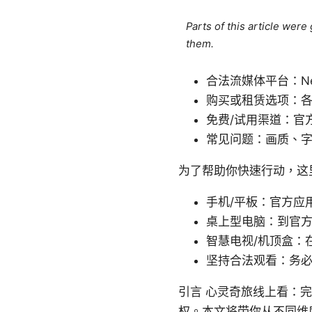
Parts of this article wer
them.
合法流媒体平台：Netf
购买或租赁选项：各
免费/试用渠道：官
常见问题：画质、
为了帮助你快速行动，这
手机/平板：官方应
桌上型电脑：到官
智慧电视/机顶盒：
坚持合法观看：务
引言 心灵奇旅线上看：完
权。本文将带你从不同维