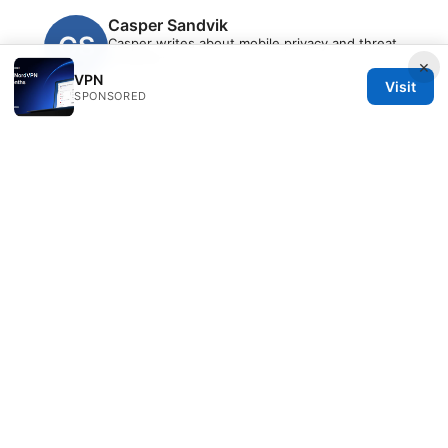
Casper Sandvik
Casper writes about mobile privacy and threat
modeling.
×
VPN
Visit
SPONSORED
© 2026 Clinedical. All rights reserved.
Clinedical Studio LLC
1 St Paul's Churchyard
London, England, EC1A 1BB
GB
info@clinedical.com
+44 20 7244 1144
About
Privacy Policy
Terms of Use