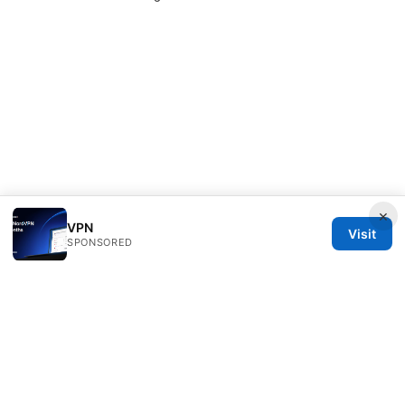
×
VPN
Visit
SPONSORED
Clinedical Studio LLC
1 St Paul's Churchyard
London, England, EC1A 1BB
GB
info@clinedical.com
+44 20 7244 1144