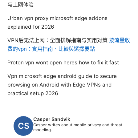
与上网体验
Urban vpn proxy microsoft edge addons
explained for 2026
VPN后无法上网：全面排解指南与实用对策
按流量收
费的vpn：實用指南、比較與選擇要點
Proton vpn wont open heres how to fix it fast
Vpn microsoft edge android guide to secure
browsing on Android with Edge VPNs and
practical setup 2026
Casper Sandvik
Casper writes about mobile privacy and threat
modeling.