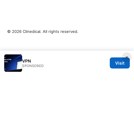
© 2026 Clinedical. All rights reserved.
×
VPN
Visit
SPONSORED
Clinedical Studio LLC
1 St Paul's Churchyard
London, England, EC1A 1BB
GB
info@clinedical.com
+44 20 7244 1144
About
Privacy Policy
Terms of Use