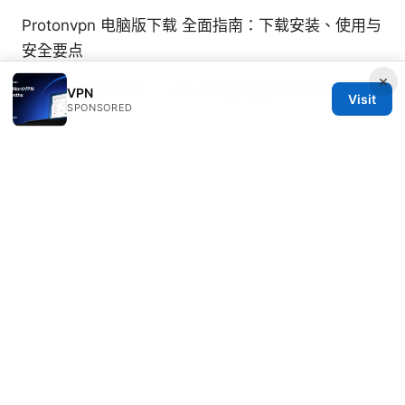
Protonvpn 电脑版下载 全面指南：下载安装、使用与
安全要点
×
Esim 卡 手机 型号：2025 年最新兼容列表与选购指
VPN
Visit
SPONSORED
南
Vesper Velazquez
Vesper writes about streaming geo-unblocking
and censorship circumvention.
© 2026 Clinedical. All rights reserved.
Clinedical Studio LLC