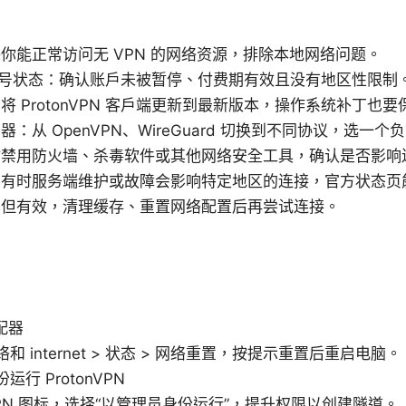
你能正常访问无 VPN 的网络资源，排除本地网络问题。
PN 账号状态：确认账户未被暂停、付费期有效且没有地区性限制
 ProtonVPN 客户端更新到最新版本，操作系统补丁也
：从 OpenVPN、WireGuard 切换到不同协议，选一
时禁用防火墙、杀毒软件或其他网络安全工具，确认是否影响
：有时服务端维护或故障会影响特定地区的连接，官方状态页
单但有效，清理缓存、重置网络配置后再尝试连接。
配器
络和 internet > 状态 > 网络重置，按提示重置后重启电脑。
行 ProtonVPN
onVPN 图标，选择“以管理员身份运行”，提升权限以创建隧道。