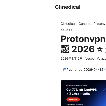
Clinedical
Clinedical
›
General
›
Prot
GENERAL
Proton
题 2026 ⭐
2026年4月12日
·
Vesper Velaz
Published:
2026-04-12
·