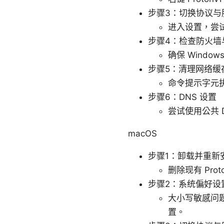
步骤3：切换协议与
进入设置，尝试切
步骤4：检查防火墙
确保 Windo
步骤5：清理网络缓
命令提示字元执行：i
步骤6：DNS 设置
尝试使用公共 DN
macOS
步骤1：卸载并重新
删除现有 Pr
步骤2：系统偏好设
大小写敏感问
置。