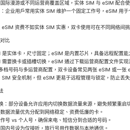
际漫游或不同运营商覆盖区域，实体 SIM 与 eSIM 配合
：企业用户常用实体 SIM 维护一个固定工作号，eSIM 用
eSIM 资费不如实体 SIM 实惠，双卡使用可在不同网络
术对比
M 是实体卡，尺寸固定；eSIM 是内置芯片，具备远程配置能
M 需要换卡或插槽切换，eSIM 通过下载运营商配置文件实
多档号码与多运营商配置，双卡设备常见两张 eSIM 或一张 eSI
SIM 安全机制，但 eSIM 更易于远程管理与锁定，防止丢
法
局切换：部分设备允许应用内切换数据流量来源，避免频繁重启
将数据流量优先分配到网络稳定、资费低廉的卡。
作号 vs 个人号，确保来电、短信分到合适的号码。
将国内号设为仅接听，旅行号用作数据与本地通信。