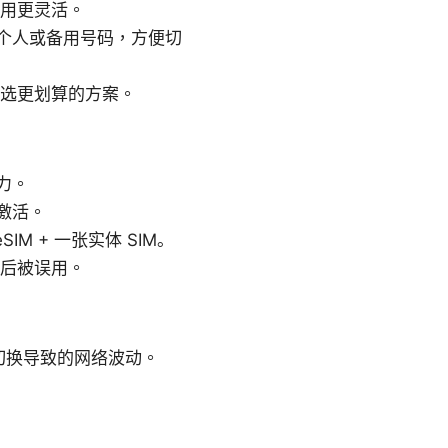
使用更灵活。
于个人或备用号码，方便切
间挑选更划算的方案。
力。
现激活。
M + 一张实体 SIM。
失后被误用。
切换导致的网络波动。