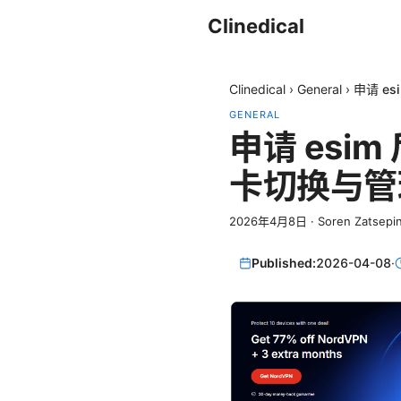
Clinedical
Clinedical
›
General
›
申请 e
GENERAL
申请 esi
卡切换与管
2026年4月8日
·
Soren Zatsepi
Published:
2026-04-08
·