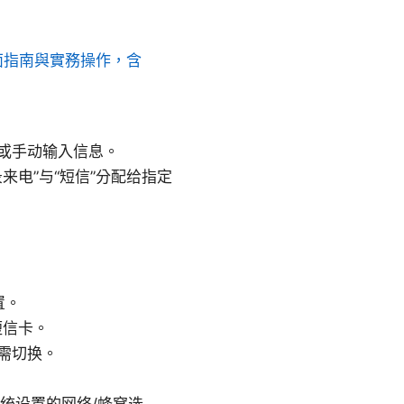
面指南與實務操作，含
码或手动输入信息。
来电”与“短信”分配给指定
置。
短信卡。
按需切换。
进入系统设置的网络/蜂窝选