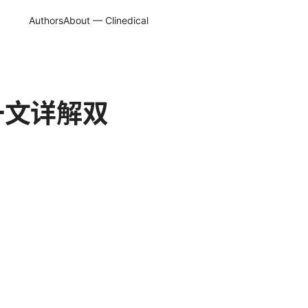
Authors
About — Clinedical
？一文详解双