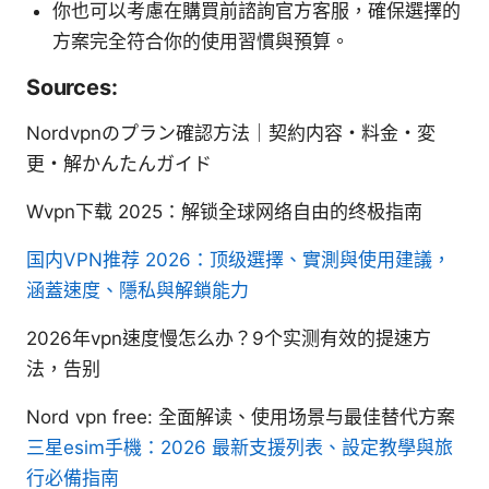
你也可以考慮在購買前諮詢官方客服，確保選擇的
方案完全符合你的使用習慣與預算。
Sources:
Nordvpnのプラン確認方法｜契約内容・料金・変
更・解かんたんガイド
Wvpn下载 2025：解锁全球网络自由的终极指南
国内VPN推荐 2026：顶级選擇、實測與使用建議，
涵蓋速度、隱私與解鎖能力
2026年vpn速度慢怎么办？9个实测有效的提速方
法，告别
Nord vpn free: 全面解读、使用场景与最佳替代方案
三星esim手機：2026 最新支援列表、設定教學與旅
行必備指南