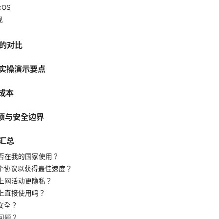
cOS
现
手的对比
与实操演示要点
用成本
事项与安全边界
馈汇总
p 能否在我的国家使用？
哪个协议以获得最佳速度？
的上网活动更隐私？
器上直接使用吗？
否安全？
线问题？