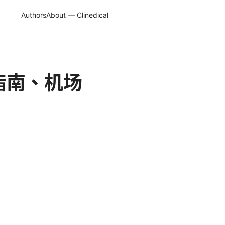
Authors
About — Clinedical
指南、机场