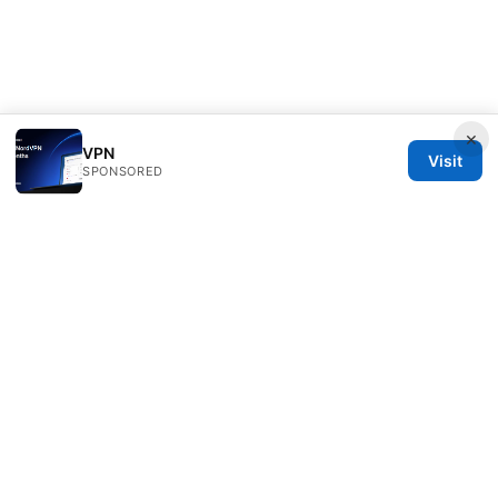
×
VPN
Visit
SPONSORED
Clinedical Studio LLC
1 St Paul's Churchyard
London, England, EC1A 1BB
GB
info@clinedical.com
+44 20 7244 1144
About
Privacy Policy
Terms of Use