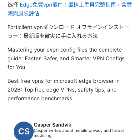
选择
Edge免費vpn插件：最快上手與完整指南，含實
測與風險評估
Forticlient vpnダウンロード オフラインインストー
ラー：最新版を確実に手に入れる方法
Mastering your ovpn config files the complete
guide: Faster, Safer, and Smarter VPN Configs
for You
Best free vpns for microsoft edge browser in
2026: Top free edge VPNs, safety tips, and
performance benchmarks
Casper Sandvik
Casper writes about mobile privacy and threat
modeling.