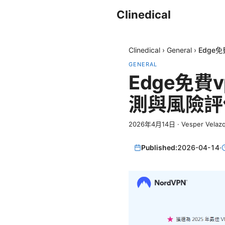
Clinedical
Clinedical
›
General
›
Edge
GENERAL
Edge免
測與風險評
2026年4月14日
·
Vesper Velaz
Published:
2026-04-14
·