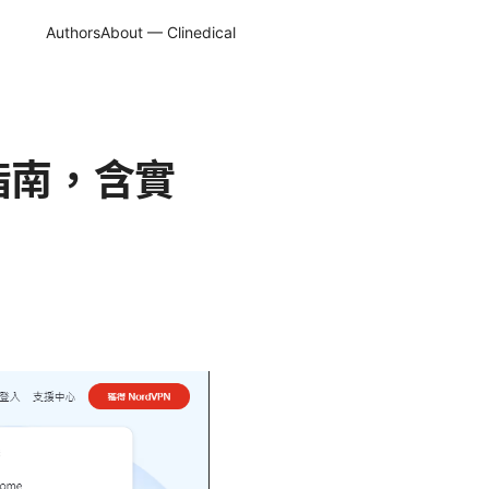
Authors
About — Clinedical
指南，含實