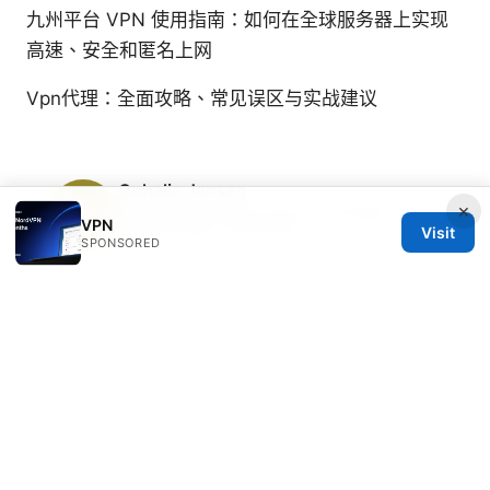
九州平台 VPN 使用指南：如何在全球服务器上实现
高速、安全和匿名上网
Vpn代理：全面攻略、常见误区与实战建议
Ophelia Jansen
×
Ophelia writes about secure messaging and
VPN
streaming geo-unblocking.
Visit
SPONSORED
© 2026 Clinedical. All rights reserved.
Clinedical Studio LLC
1 St Paul's Churchyard
London, England, EC1A 1BB