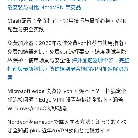
载安装与对比 NordVPN 等竞品
Clash配置：全面指南、实用技巧与最新趋势，VPN
配置与安全实践
免费加速器：2025年最佳免费vpn推荐与使用指南，
免费加速器对比、免费vpn选择要点、速度测试与隐
私保护、使用场景与安全性
海外加速器哪个好：完整
指南與最新評比，讓你選到最合適的VPN加速解決方
案
Microsoft edge 浏览器 vpn ⭐ 连不上？一招搞定全
部连接问题：Edge VPN 设置与排错全指南，涵盖
Windows/macOS/移动端
Nordvpnをamazonで購入する方法：知っておくべ
き全知識 plus 近年のVPN動向と比較ガイド