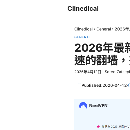
Clinedical
Clinedical
›
General
›
2026
GENERAL
2026年
速的翻墙，
2026年4月12日
·
Soren Zatsep
Published:
2026-04-12
·