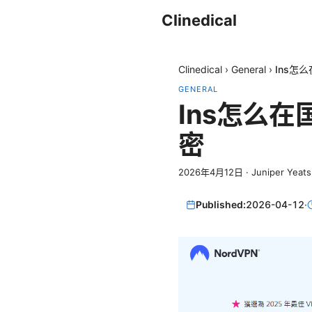
Clinedical
Clinedical
›
General
›
Ins怎
GENERAL
Ins怎么
密
2026年4月12日
·
Juniper Yeats
Published:
2026-04-12
·