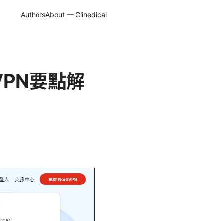
Authors
About — Clinedical
VPN要點解