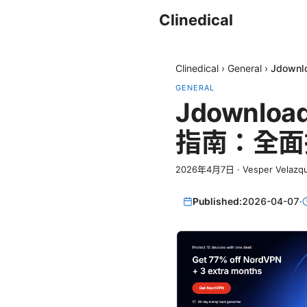
Clinedical
Clinedical
›
General
›
Jdow
GENERAL
Jdownl
指南：全面
2026年4月7日
·
Vesper Velazq
Published:
2026-04-07
·