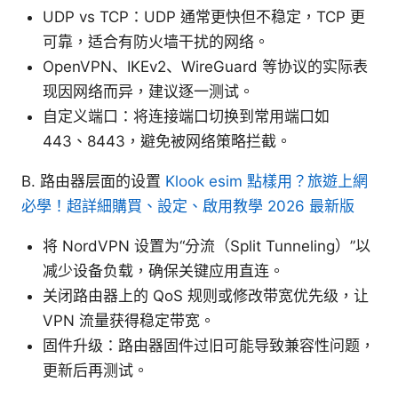
UDP vs TCP：UDP 通常更快但不稳定，TCP 更
可靠，适合有防火墙干扰的网络。
OpenVPN、IKEv2、WireGuard 等协议的实际表
现因网络而异，建议逐一测试。
自定义端口：将连接端口切换到常用端口如
443、8443，避免被网络策略拦截。
B. 路由器层面的设置
Klook esim 點樣用？旅遊上網
必學！超詳細購買、設定、啟用教學 2026 最新版
将 NordVPN 设置为“分流（Split Tunneling）”以
减少设备负载，确保关键应用直连。
关闭路由器上的 QoS 规则或修改带宽优先级，让
VPN 流量获得稳定带宽。
固件升级：路由器固件过旧可能导致兼容性问题，
更新后再测试。