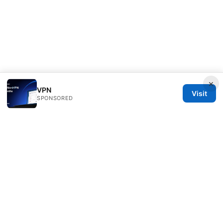
×
VPN
Visit
SPONSORED
Clinedical Studio LLC
1 St Paul's Churchyard
London, England, EC1A 1BB
GB
info@clinedical.com
+44 20 7244 1144
About
Privacy Policy
Terms of Use