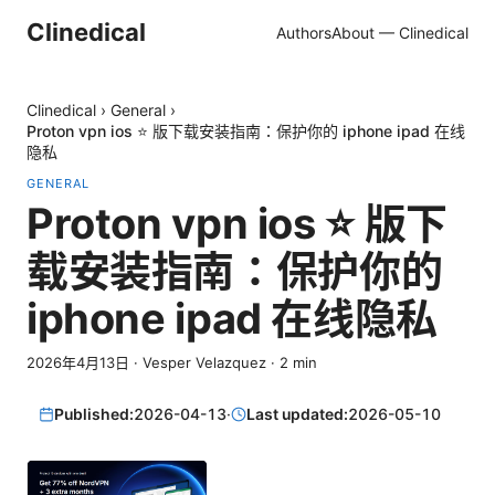
Clinedical
Authors
About — Clinedical
Clinedical
›
General
›
Proton vpn ios ⭐ 版下载安装指南：保护你的 iphone ipad 在线
隐私
GENERAL
Proton vpn ios ⭐ 版下
载安装指南：保护你的
iphone ipad 在线隐私
2026年4月13日
·
Vesper Velazquez
·
2
min
Published:
2026-04-13
·
Last updated:
2026-05-10