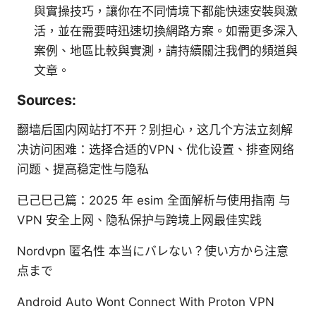
與實操技巧，讓你在不同情境下都能快速安裝與激
活，並在需要時迅速切換網路方案。如需更多深入
案例、地區比較與實測，請持續關注我們的頻道與
文章。
Sources:
翻墙后国内网站打不开？别担心，这几个方法立刻解
决访问困难：选择合适的VPN、优化设置、排查网络
问题、提高稳定性与隐私
已己巳己篇：2025 年 esim 全面解析与使用指南 与
VPN 安全上网、隐私保护与跨境上网最佳实践
Nordvpn 匿名性 本当にバレない？使い方から注意
点まで
Android Auto Wont Connect With Proton VPN