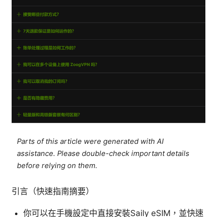
Parts of this article were generated with AI
assistance. Please double-check important details
before relying on them.
引言（快速指南摘要）
你可以在手機設定中直接安裝Saily eSIM，並快速