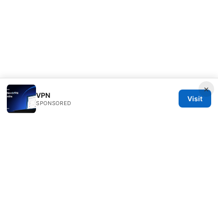
×
VPN
Visit
SPONSORED
Clinedical Studio LLC
1 St Paul's Churchyard
London, England, EC1A 1BB
GB
info@clinedical.com
+44 20 7244 1144
About
Privacy Policy
Terms of Use