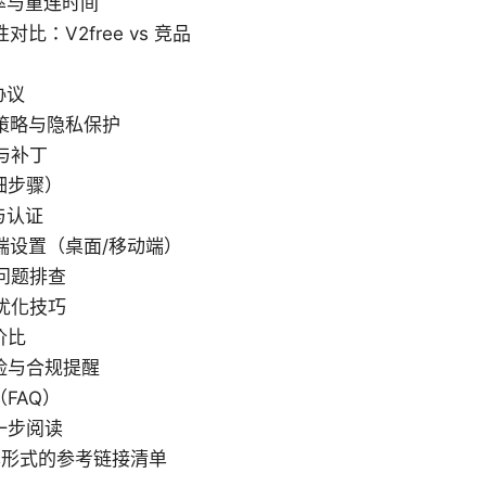
线率与重连时间
性对比：V2free vs 竞品
协议
志策略与隐私保护
洞与补丁
细步骤）
册与认证
户端设置（桌面/移动端）
见问题排查
级优化技巧
价比
险与合规提醒
FAQ）
一步阅读
本形式的参考链接清单