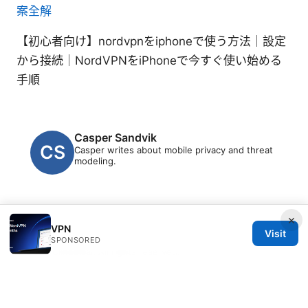
案全解
【初心者向け】nordvpnをiphoneで使う方法｜設定
から接続｜NordVPNをiPhoneで今すぐ使い始める
手順
Casper Sandvik
Casper writes about mobile privacy and threat
modeling.
×
VPN
Visit
SPONSORED
© 2026 Clinedical. All rights reserved.
Clinedical Studio LLC