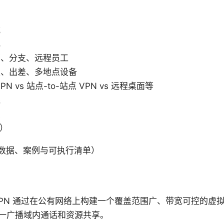
式
化
部、分支、远程员工
家、出差、多地点设备
 vs 站点-to-站点 VPN vs 远程桌面等
践
点
Q）
数据、案例与可执行清单）
VPN 通过在公有网络上构建一个覆盖范围广、带宽可控的虚
一广播域内通话和资源共享。