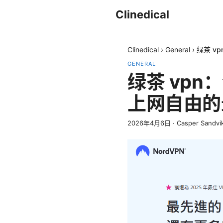
Clinedical
Clinedical
›
General
›
绿茶 v
GENERAL
绿茶 vp
上网自由的
2026年4月6日
·
Casper Sandvi