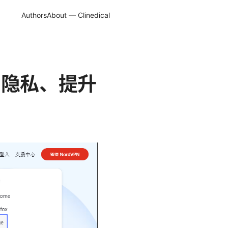
Authors
About — Clinedical
护隐私、提升