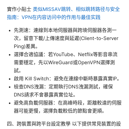
實作小貼士
类似MISSAV跳转、相似跳转路径与安全
指南：VPN在内容访问中的作用与最佳实践
先測速：連線到本地伺服器與跨境伺服器各測一
次，留意下載/上傳速度與延遲(Client-to-Server
Ping)差異。
選擇合適協議：若YouTube、Netflix等影音串流
需要穩定，先以WireGuard或OpenVPN選擇測
試。
啟用 Kill Switch：避免在連線中斷時暴露真實IP。
檢查DNS洩漏：定期執行DNS洩漏測試，確保
DNS請求不會暴露真實位址。
避免高負載伺服器：在高峰時段，距離較遠的伺服
器可能更慢，選擇負載較低的節點會更順。
四、跨裝置與跨平台設定教學 以下提供常見裝置的設