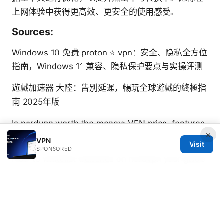
上网体验中获得更高效、更安全的使用感受。
Sources:
Windows 10 免费 proton ⭐ vpn：安全、隐私全方位
指南，Windows 11 兼容、隐私保护要点与实操评测
遊戲加速器 大陸：告別延遲，暢玩全球遊戲的終極指
南 2025年版
Is nordvpn worth the money: VPN price, features,
×
and value
VPN
Visit
SPONSORED
How to whitelist websites on nordvpn your guide
to split tunneling and other tweaks for privacy
Vpn软件排行：全面对比与实用指南，帮助你选对
VPN工具