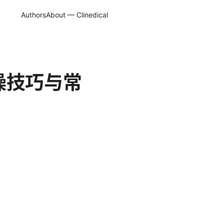
Authors
About — Clinedical
操技巧与常