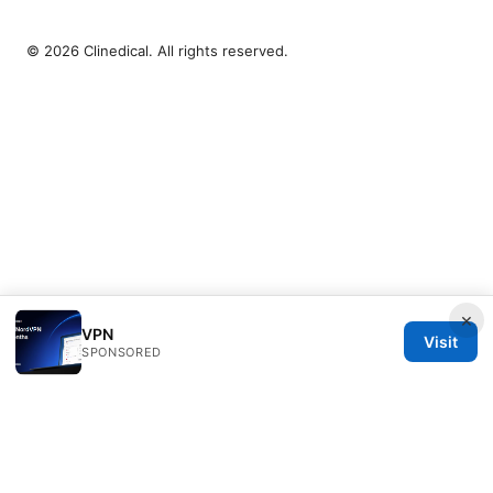
© 2026 Clinedical. All rights reserved.
×
VPN
Visit
SPONSORED
Clinedical Studio LLC
1 St Paul's Churchyard
London, England, EC1A 1BB