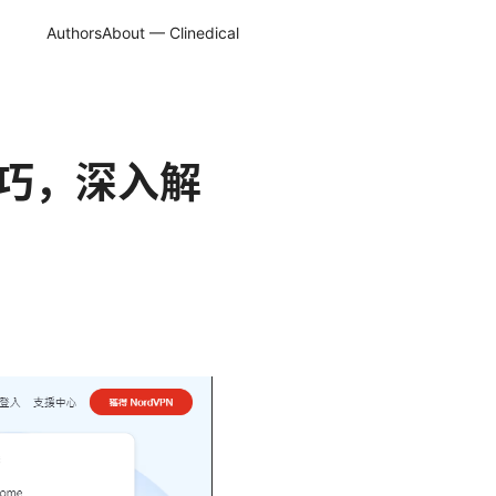
Authors
About — Clinedical
技巧，深入解