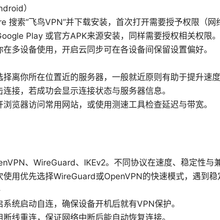
droid）
Store 搜索“飞鸟VPN”并下载安装，首次打开需要授予权限（
从 Google Play 或官方APK来源安装，同样需要授权相关权限
你在多设备使用，开启云同步可在各设备间保留设置偏好。
选择离你所在位置近的服务器，一般就近原则有助于提升速
击连接，若成功会显示连接状态与服务器信息。
开浏览器访问常用网站，或使用测速工具检查延迟与带宽。
enVPN、WireGuard、IKEv2。不同协议在速度、稳定
使用优先选择WireGuard或OpenVPN的快速模式，遇到
略
启系统启动自连，确保设备开机后就有VPN保护。
用断线重连，保证网络中断后能自动恢复连接。