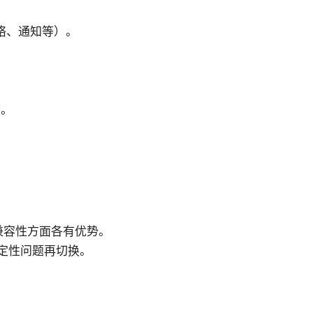
网络、通知等）。
。
度。
性与兼容性方面各有优势。
稳定性问题再切换。