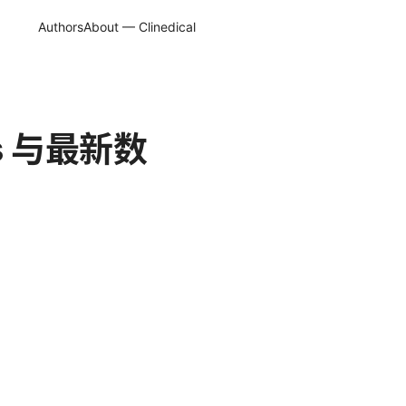
Authors
About — Clinedical
s 与最新数