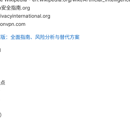
n安全指南.org
cyinternational.org
onvpn.com
解版：全面指南、风险分析与替代方案
N
例
要点
查
单
比
Q）