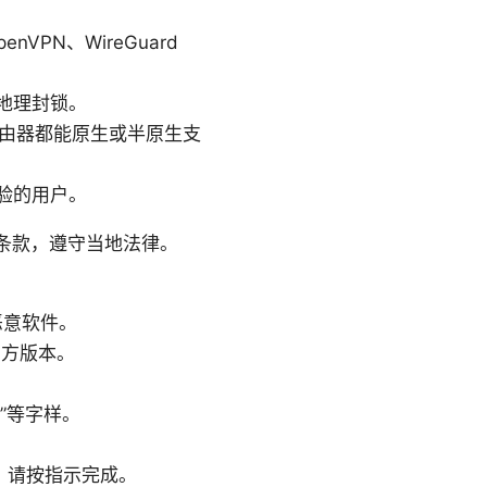
PN、WireGuard
地理封锁。
分路由器都能原生或半原生支
验的用户。
条款，遵守当地法律。
恶意软件。
官方版本。
N”等字样。
，请按指示完成。