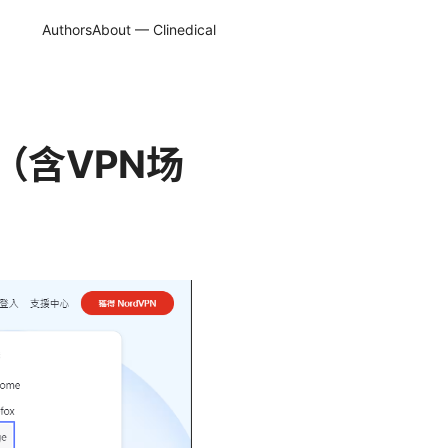
Authors
About — Clinedical
（含VPN场