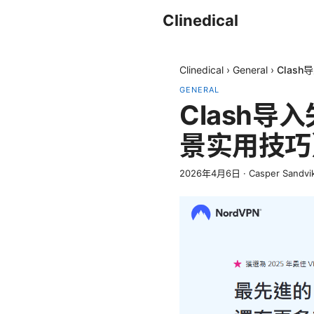
Clinedical
Clinedical
›
General
›
Clas
GENERAL
Clash
景实用技巧
2026年4月6日
·
Casper Sandvi