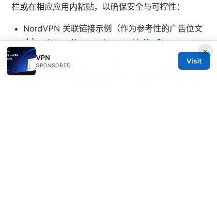
栏或在相应应用内粘贴，以确保安全与可控性：
NordVPN 关联链接示例（作为参考性的广告位文
本）：
https://go.nordvpn.net/aff_c?
×
offer_id=15&aff_id=132441
VPN
Visit
SPONSORED
你现在就可以开始按照上述步骤，结合你实际的网络
环境和设备，快速完成 Clash 登录并优化体验。若需
要，我也可以根据你的具体需求，给出更精简的版本
或更详细的配置模板。
綠茶VPN：全面指南與最新實
踐，含安全、速度、與使用場景
Sources:
How to use nordvpn on eero router your
complete guide to whole home vpn protection
Nordvpn est ce vraiment gratuit le guide complet