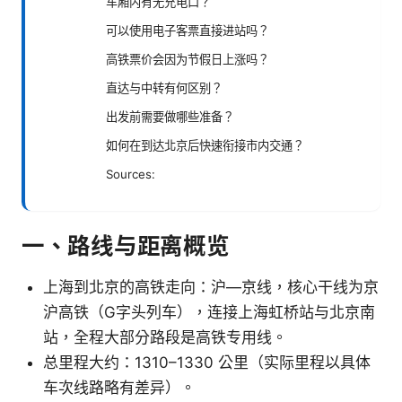
车厢内有无充电口？
可以使用电子客票直接进站吗？
高铁票价会因为节假日上涨吗？
直达与中转有何区别？
出发前需要做哪些准备？
如何在到达北京后快速衔接市内交通？
Sources:
一、路线与距离概览
上海到北京的高铁走向：沪—京线，核心干线为京
沪高铁（G字头列车），连接上海虹桥站与北京南
站，全程大部分路段是高铁专用线。
总里程大约：1310–1330 公里（实际里程以具体
车次线路略有差异）。