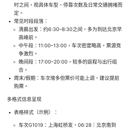
时之间，视具体车型、停靠次数及日常交通拥堵而
定。
常见时段段落：
清晨出发：约6:30–8:30之间，多为到达北京早
高峰前。
中午段：11:00–13:00，车次密度略高，票源竞
争激烈。
晚间段：17:00–20:00，较多的返程与出行组
合。
周末/假期：车次增多但票价可能上调，建议提前
购票。
多格式信息呈现
表格样式（示例）：
车次G1019：上海虹桥发，06:28｜北京南到