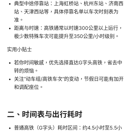
典型中途停靠站：上海虹桥站、杭州东站、济南西
站、天津西站等，具体停靠名单以车次时刻表为
准。
距离与时速：高铁通常以时速300公里以上运行，
极少数特殊车次可能提升至350公里/小时级别。
实用小贴士
若你时间敏感，优先选择直达G字头高铁，省去中
转的烦恼。
关注“动车组/高铁车次”的变动，节假日可能有加开
和调配座位。
二、时间表与出行耗时
普通高铁（G字头）耗时区间：约4.5小时至5.5小