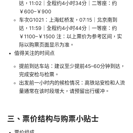
达，11:02｜全程约4小时34分｜二等座：约
￥600–￥900
车次G1021：上海虹桥发，07:15｜北京南到
达，11:59｜全程约4小时44分｜一等座：约
￥1100–￥1500 注：以上票价为参考区间，实
际以购票页面显示为准。
值得关注的时间点
提前到达车站：建议至少提前45–60分钟到达，
完成安检与检票。
出发前一小时内的候检情况：高铁站安检和人流
量通常在该时段增大，请预留出行缓冲。
三、票价结构与购票小贴士
票价组成