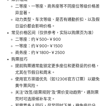
二等座、一等座、商务座等不同座位等级价格差
异显著。
动力类型、车次等级、是否有通勤折扣、以及假
日溢价都会影响价格。
常见价格区间（仅供参考，实际以购票页为准）
二等座：约￥500–￥900
一等座：约￥900–￥1500
商务座：约￥1800–￥2500
购票技巧
提前购票通常能锁定更多座位和更稳妥的价格，
尤其在节假日和周末。
使用官方渠道优先（如12306官方订票）以避免
黄牛票风险。
关注“改签/退票规则”及“票价变动趋势”，遇到票
荒时可选择候补车次。
若需要多人同行，尽早同时下单，避免座位分