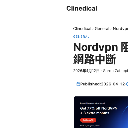
Clinedical
Clinedical
›
General
›
Nord
GENERAL
Nordv
網路中斷
2026年4月12日
·
Soren Zatsep
Published:
2026-04-12
·