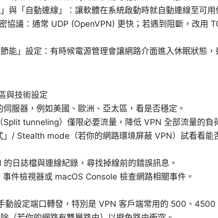
式」與「自動連線」：讓軟體在系統啟動時就自動連線至可用
加密協議：通常 UDP (OpenVPN) 更快；若遇到阻斷，改用 TCP
「節能」設定：有時候電源管理會讓網路介面進入休眠狀態，
地區與技術設定
的伺服器，例如美國、歐洲、亞太區，看是否穩定。
plit tunneling）僅限必要流量，降低 VPN 全部流量的負
/ Stealth mode（若你的網路環境屏蔽 VPN）試看看
視
VPN 的日誌檔與連線紀錄，尋找掉線前的錯誤訊息。
ws 事件檢視器或 macOS Console 檢查網路相關事件。
或手動設定端口轉發，特別是 VPN 客戶端常用的 500、4500、
 解除（若你的網路有雙層路由）以避免路由衝突。