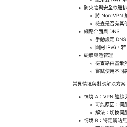
防火牆與安全軟體
將 NordV
檢查是否有其他
網路介面與 DNS
手動設定 DNS，例如 
關閉 IPv6，
硬體與熱管理
檢查路由器散
嘗試使用不同
常見情境與對應解決方案
情境 A：VPN 連
可能原因：伺
解法：切換伺
情境 B：特定網站無